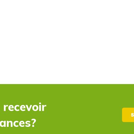
 recevoir
S
dances?