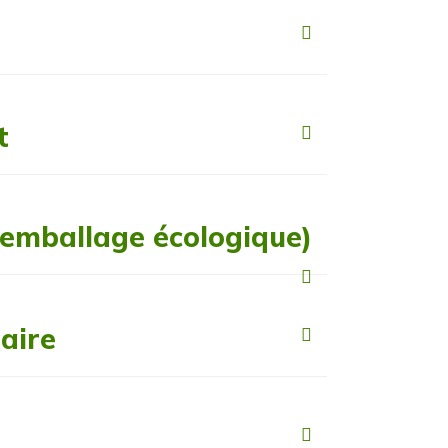
t
emballage écologique)
aire
e