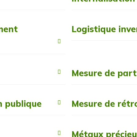
ment
Logistique inve
Mesure de parti
n publique
Mesure de rétr
Métaux précie