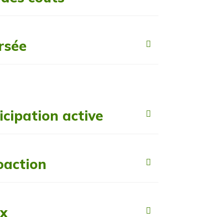
rsée
cipation active
oaction
ux