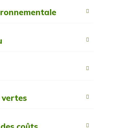
ironnementale
u
 vertes
 des coûts