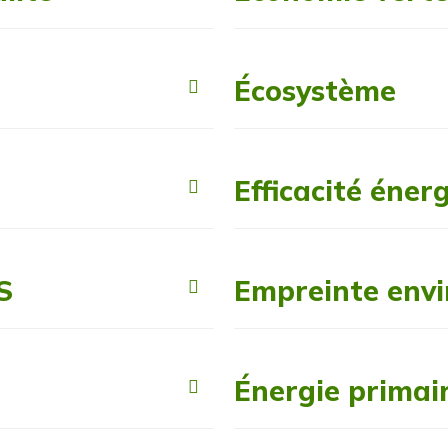
Écosystème
Efficacité éner
S
Empreinte env
Énergie primai