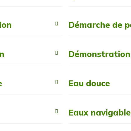
ion
Démarche de pa
n
Démonstration
e
Eau douce
Eaux navigable