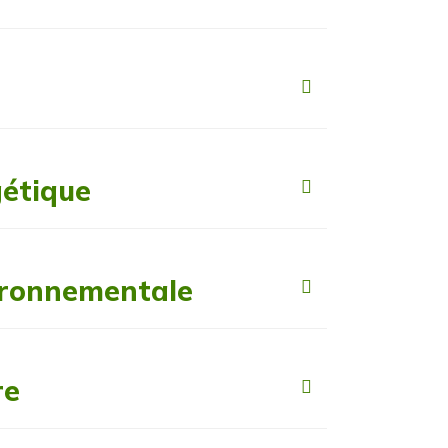
gétique
ironnementale
re