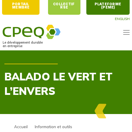
PORTAIL 
COLLECTIF 
PLATEFORME 
MEMBRE
RSE
(PEME)
ENGLISH
Le développement durable
en entreprise
BALADO LE VERT ET
L’ENVERS
Accueil
Information et outils