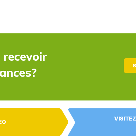
 recevoir
S
dances?
VISITEZ
EQ