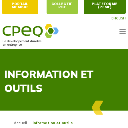
PORTAIL 
COLLECTIF 
PLATEFORME 
MEMBRE
RSE
(PEME)
ENGLISH
Le développement durable
en entreprise
INFORMATION ET
OUTILS
Accueil
Information et outils