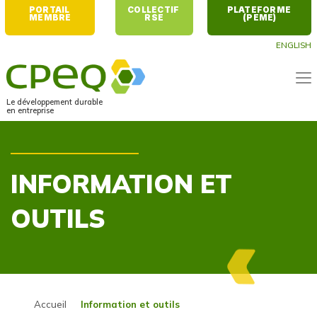
PORTAIL 
COLLECTIF 
PLATEFORME 
MEMBRE
RSE
(PEME)
ENGLISH
Le développement durable
en entreprise
INFORMATION ET
OUTILS
Accueil
Information et outils