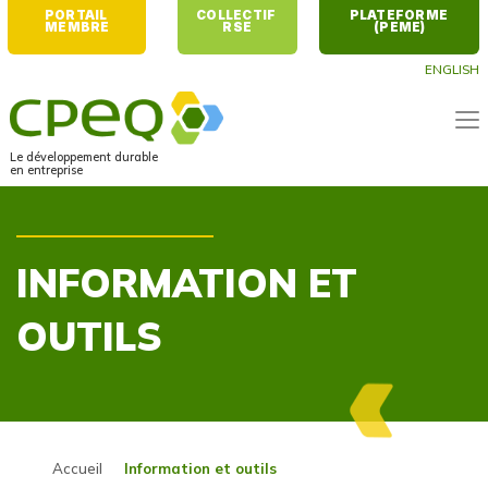
PORTAIL 
COLLECTIF 
PLATEFORME 
MEMBRE
RSE
(PEME)
ENGLISH
Le développement durable
en entreprise
INFORMATION ET
OUTILS
Accueil
Information et outils