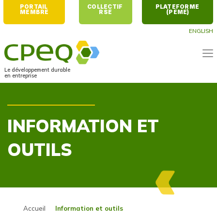
PORTAIL 
COLLECTIF 
PLATEFORME 
MEMBRE
RSE
(PEME)
ENGLISH
Le développement durable
en entreprise
INFORMATION ET
OUTILS
Accueil
Information et outils