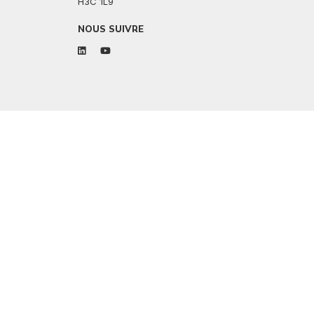
H3C 1L9
NOUS SUIVRE
linkedin
youtube