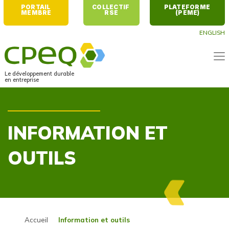
PORTAIL 
COLLECTIF 
PLATEFORME 
MEMBRE
RSE
(PEME)
ENGLISH
Le développement durable
en entreprise
INFORMATION ET
OUTILS
Accueil
Information et outils