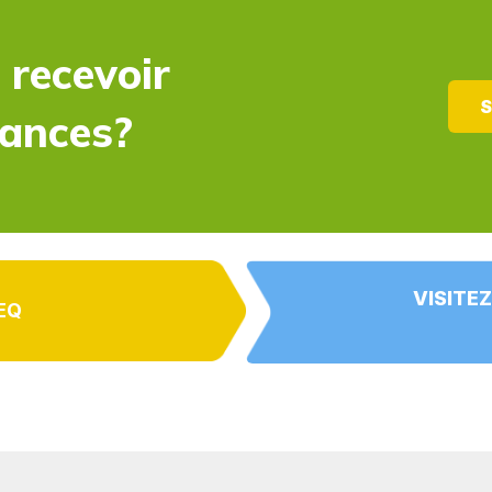
 recevoir
S
dances?
VISITEZ
EQ