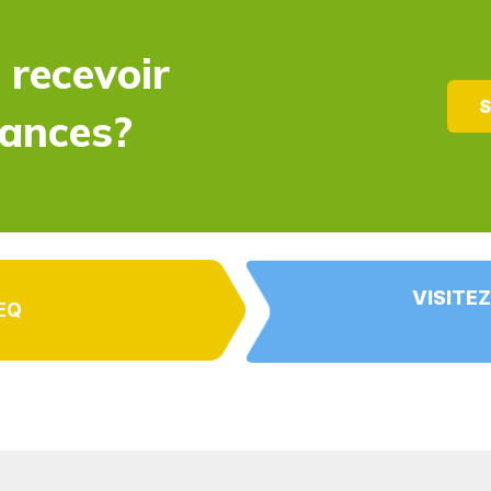
 recevoir
S
dances?
VISITEZ
EQ