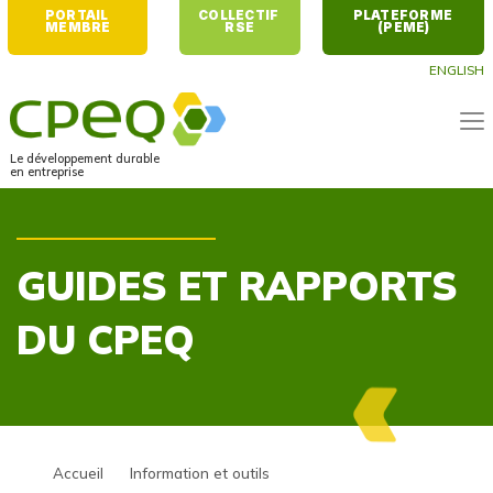
PORTAIL 
COLLECTIF 
PLATEFORME 
MEMBRE
RSE
(PEME)
ENGLISH
Le développement durable
en entreprise
GUIDES ET RAPPORTS
DU CPEQ
Accueil
Information et outils