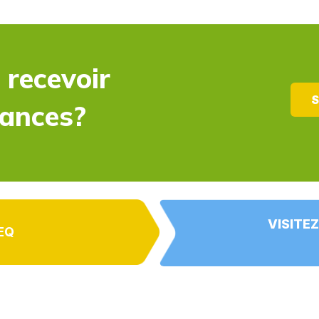
 recevoir
S
dances?
VISITEZ
EQ