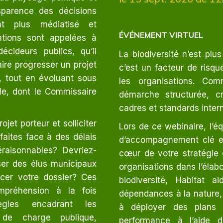
sparence des décisions
t plus médiatisé et
ÉVÉNEMENT VIRTUEL
sations sont appelées à
cideurs publics, qu’il
La biodiversité n’est pl
aire progresser un projet
c’est un facteur de risqu
f, tout en évoluant sous
les organisations. Co
le, dont le Commissaire
démarche structurée, cr
cadres et standards inter
jet porteur et solliciter
Lors de ce webinaire, l’é
faites face à des délais
d’accompagnement clé en 
éraisonnables? Devriez-
cœur de votre stratégie d
ser des élus municipaux
organisations dans l’élab
ncer votre dossier? Ces
biodiversité, Habitat 
ompréhension à la fois
dépendances à la nature, 
ègles encadrant les
à déployer des plans 
 de charge publique,
performance à l’aide d’