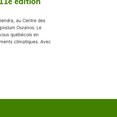
1e édition
tiendra, au Centre des
mposium Ouranos. Le
vous québécois en
ements climatiques. Avec