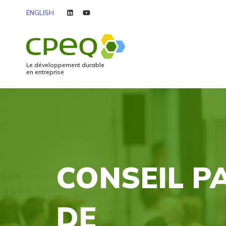
ENGLISH
linkedin
youtube
Le développement durable
en entreprise
CONSEIL P
DE