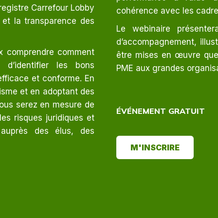
registre Carrefour Lobby
cohérence avec les cadres
é et la transparence des
Le webinaire présente
d’accompagnement, illu
eux comprendre comment
être mises en œuvre quell
 d’identifier les bons
PME aux grandes organisa
 efficace et conforme. En
yisme et en adoptant des
vous serez en mesure de
ÉVÉNEMENT GRATUIT
les risques juridiques et
 auprès des élus, des
M'INSCRIRE