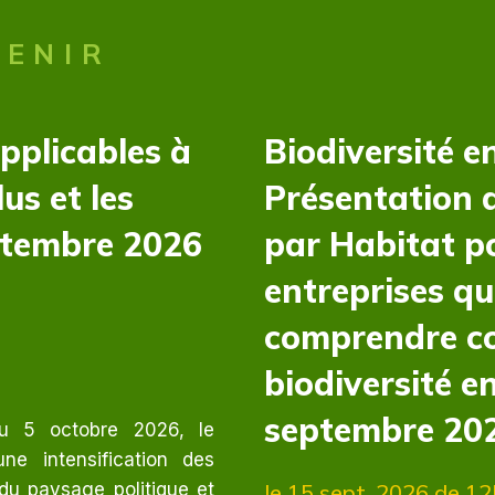
VENIR
applicables à
Biodiversité en
us et les
Présentation d
ptembre 2026
par Habitat p
entreprises qu
comprendre co
biodiversité e
septembre 20
du 5 octobre 2026, le
e intensification des
 du paysage politique et
le 15 sept. 2026
de 12