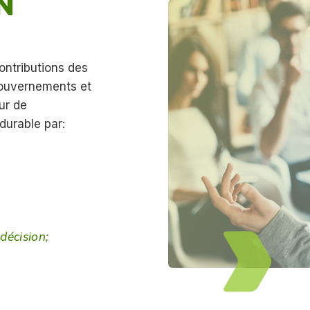
N
contributions des
gouvernements et
ur de
durable par:
 décision;