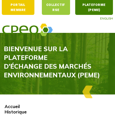
PORTAIL 
COLLECTIF 
PLATEFORME 
MEMBRE
RSE
(PEME)
ENGLISH
Le développement durable
en entreprise
BIENVENUE SUR LA
PLATEFORME
D'ÉCHANGE DES MARCHÉS
ENVIRONNEMENTAUX (PEME)
Accueil
Historique